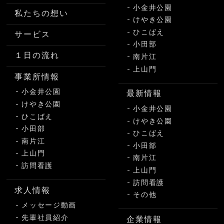
小金井公園
私たちの想い
けやき公園
ひこばえ
サービス
小田部
１日の流れ
南片江
上山門
事業所情報
小金井公園
最新情報
けやき公園
小金井公園
ひこばえ
けやき公園
小田部
ひこばえ
南片江
小田部
上山門
南片江
訪問看護
上山門
訪問看護
求人情報
その他
メッセージ動画
先輩社員紹介
企業情報