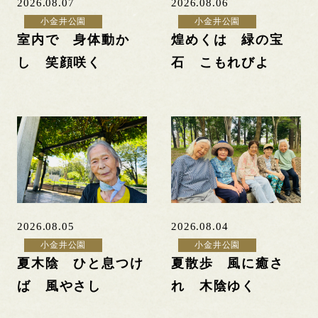
2026.08.07
2026.08.06
小金井公園
小金井公園
室内で 身体動か
煌めくは 緑の宝
し 笑顔咲く
石 こもれびよ
2026.08.05
2026.08.04
小金井公園
小金井公園
夏木陰 ひと息つけ
夏散歩 風に癒さ
ば 風やさし
れ 木陰ゆく