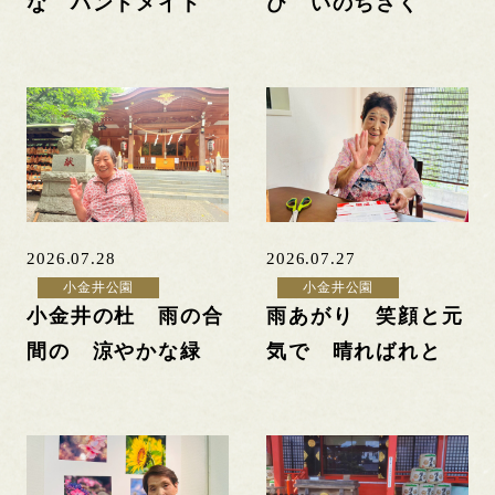
な ハンドメイド
び いのちさく
2026.07.28
2026.07.27
小金井公園
小金井公園
小金井の杜 雨の合
雨あがり 笑顔と元
間の 涼やかな緑
気で 晴ればれと