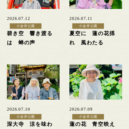
2026.07.12
2026.07.11
小金井公園
小金井公園
碧き空 響き渡る
夏空に 蓮の花揺
は 蝉の声
れ 風わたる
2026.07.10
2026.07.09
小金井公園
小金井公園
深大寺 涼を味わ
蓮の花 青空映え