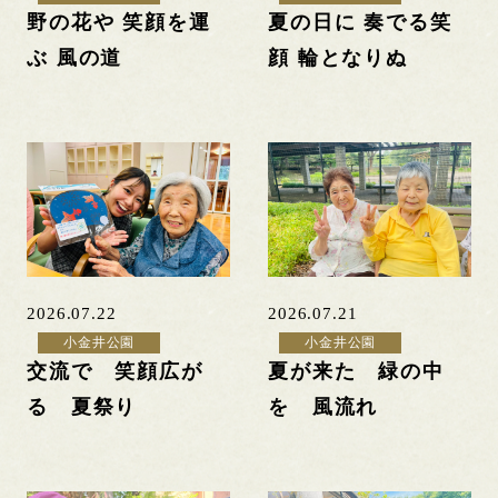
野の花や 笑顔を運
夏の日に 奏でる笑
ぶ 風の道
顔 輪となりぬ
2026.07.22
2026.07.21
小金井公園
小金井公園
交流で 笑顔広が
夏が来た 緑の中
る 夏祭り
を 風流れ