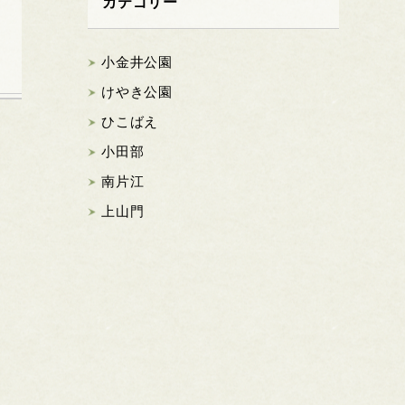
カテゴリー
小金井公園
けやき公園
ひこばえ
小田部
南片江
上山門