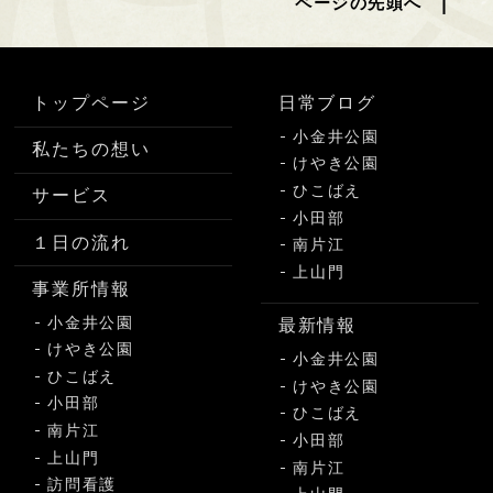
ページの先頭へ
トップページ
日常ブログ
小金井公園
私たちの想い
けやき公園
ひこばえ
サービス
小田部
１日の流れ
南片江
上山門
事業所情報
小金井公園
最新情報
けやき公園
小金井公園
ひこばえ
けやき公園
小田部
ひこばえ
南片江
小田部
上山門
南片江
訪問看護