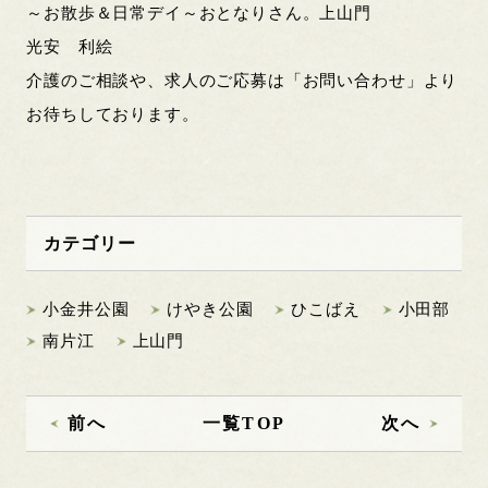
～お散歩＆日常デイ～おとなりさん。上山門
光安 利絵
介護のご相談や、求人のご応募は「お問い合わせ」より
お待ちしております。
カテゴリー
小金井公園
けやき公園
ひこばえ
小田部
南片江
上山門
前へ
一覧TOP
次へ