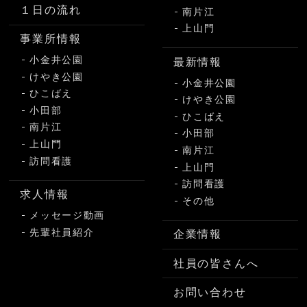
１日の流れ
南片江
上山門
事業所情報
小金井公園
最新情報
けやき公園
小金井公園
ひこばえ
けやき公園
小田部
ひこばえ
南片江
小田部
上山門
南片江
訪問看護
上山門
訪問看護
求人情報
その他
メッセージ動画
先輩社員紹介
企業情報
社員の皆さんへ
お問い合わせ