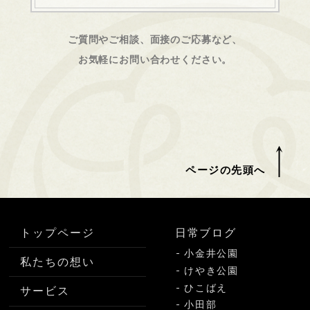
ご質問やご相談、面接のご応募など、
お気軽にお問い合わせください。
ページの先頭へ
トップページ
日常ブログ
小金井公園
私たちの想い
けやき公園
ひこばえ
サービス
小田部