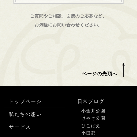
ご質問やご相談、面接のご応募など、
お気軽にお問い合わせください。
ページの先頭へ
トップページ
日常ブログ
小金井公園
私たちの想い
けやき公園
ひこばえ
サービス
小田部