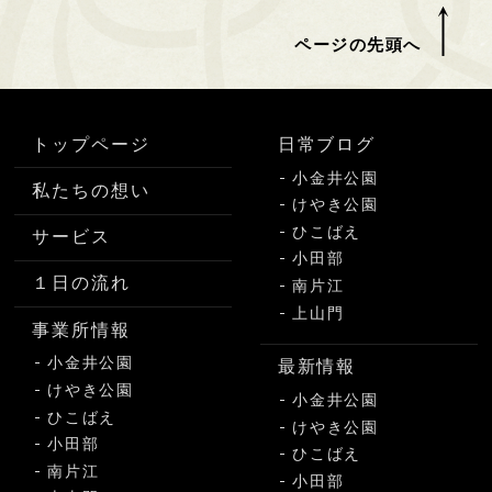
ページの先頭へ
トップページ
日常ブログ
小金井公園
私たちの想い
けやき公園
ひこばえ
サービス
小田部
１日の流れ
南片江
上山門
事業所情報
小金井公園
最新情報
けやき公園
小金井公園
ひこばえ
けやき公園
小田部
ひこばえ
南片江
小田部