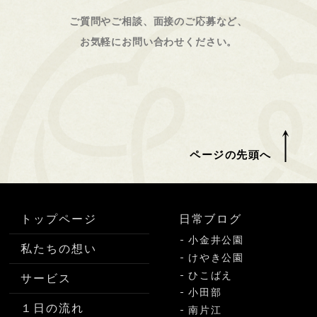
ご質問やご相談、面接のご応募など、
お気軽にお問い合わせください。
ページの先頭へ
トップページ
日常ブログ
小金井公園
私たちの想い
けやき公園
ひこばえ
サービス
小田部
１日の流れ
南片江