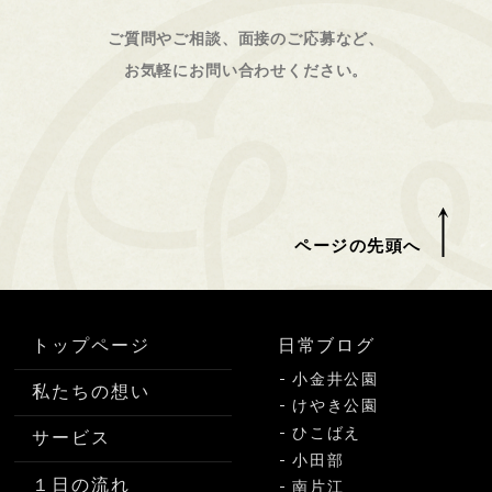
ご質問やご相談、面接のご応募など、
お気軽にお問い合わせください。
ページの先頭へ
トップページ
日常ブログ
小金井公園
私たちの想い
けやき公園
ひこばえ
サービス
小田部
１日の流れ
南片江