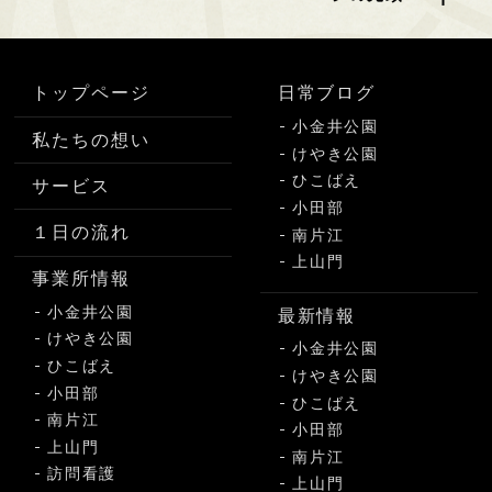
トップページ
日常ブログ
小金井公園
私たちの想い
けやき公園
ひこばえ
サービス
小田部
１日の流れ
南片江
上山門
事業所情報
小金井公園
最新情報
けやき公園
小金井公園
ひこばえ
けやき公園
小田部
ひこばえ
南片江
小田部
上山門
南片江
訪問看護
上山門