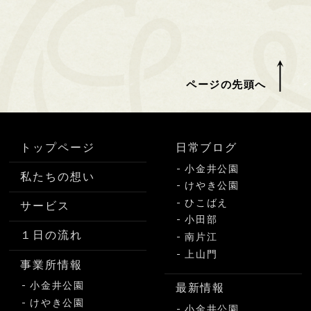
ページの先頭へ
トップページ
日常ブログ
小金井公園
私たちの想い
けやき公園
ひこばえ
サービス
小田部
１日の流れ
南片江
上山門
事業所情報
小金井公園
最新情報
けやき公園
小金井公園