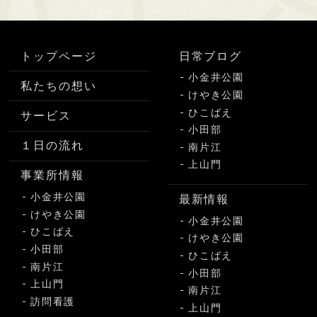
トップページ
日常ブログ
小金井公園
私たちの想い
けやき公園
ひこばえ
サービス
小田部
１日の流れ
南片江
上山門
事業所情報
小金井公園
最新情報
けやき公園
小金井公園
ひこばえ
けやき公園
小田部
ひこばえ
南片江
小田部
上山門
南片江
訪問看護
上山門