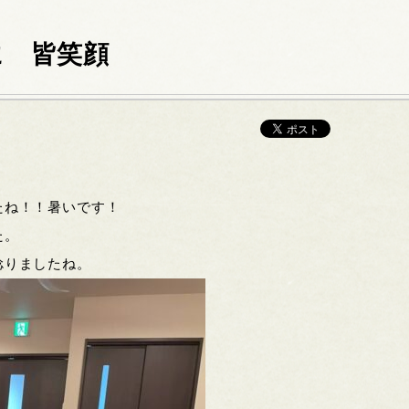
に 皆笑顔
たね！！暑いです！
た。
捻りましたね。