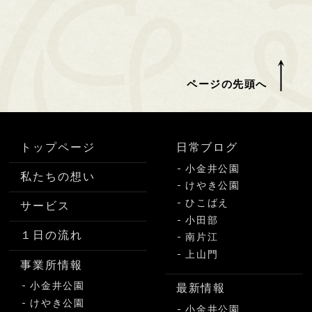
ページの先頭へ
トップページ
日常ブログ
小金井公園
私たちの想い
けやき公園
ひこばえ
サービス
小田部
１日の流れ
南片江
上山門
事業所情報
小金井公園
最新情報
けやき公園
小金井公園