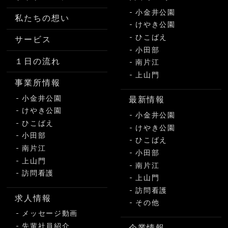
小金井公園
私たちの想い
けやき公園
ひこばえ
サービス
小田部
１日の流れ
南片江
上山門
事業所情報
小金井公園
最新情報
けやき公園
小金井公園
ひこばえ
けやき公園
小田部
ひこばえ
南片江
小田部
上山門
南片江
訪問看護
上山門
訪問看護
求人情報
その他
メッセージ動画
先輩社員紹介
企業情報