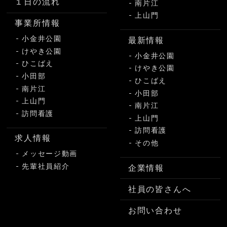
１日の流れ
南片江
上山門
事業所情報
小金井公園
最新情報
けやき公園
小金井公園
ひこばえ
けやき公園
小田部
ひこばえ
南片江
小田部
上山門
南片江
訪問看護
上山門
訪問看護
求人情報
その他
メッセージ動画
先輩社員紹介
企業情報
社員の皆さんへ
お問い合わせ