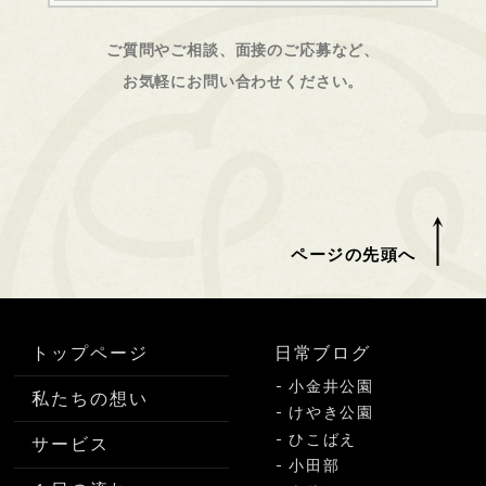
ご質問やご相談、面接のご応募など、
お気軽にお問い合わせください。
ページの先頭へ
トップページ
日常ブログ
小金井公園
私たちの想い
けやき公園
ひこばえ
サービス
小田部