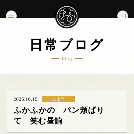
日常ブログ
blog
2025.10.15
上山門
ふかふかの パン頬ばり
て 笑む昼餉