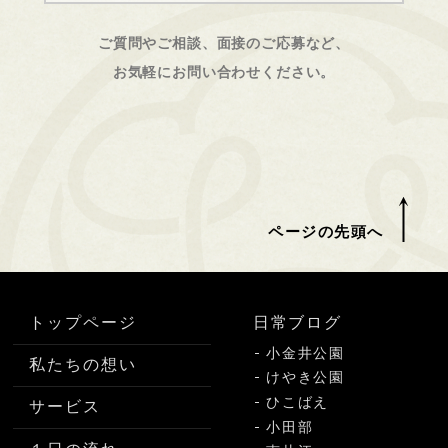
ご質問やご相談、面接のご応募など、
お気軽にお問い合わせください。
ページの先頭へ
トップページ
日常ブログ
小金井公園
私たちの想い
けやき公園
ひこばえ
サービス
小田部