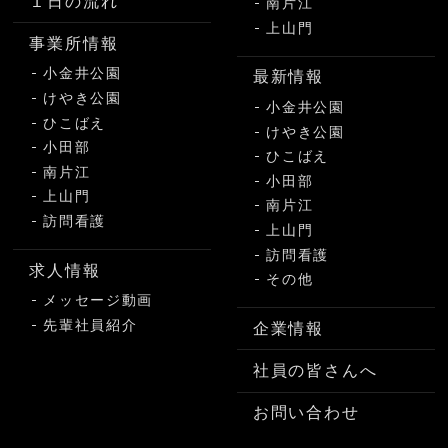
１日の流れ
南片江
上山門
事業所情報
小金井公園
最新情報
けやき公園
小金井公園
ひこばえ
けやき公園
小田部
ひこばえ
南片江
小田部
上山門
南片江
訪問看護
上山門
訪問看護
求人情報
その他
メッセージ動画
先輩社員紹介
企業情報
社員の皆さんへ
お問い合わせ