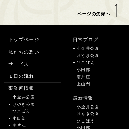
ページの先頭へ
トップページ
日常ブログ
小金井公園
私たちの想い
けやき公園
ひこばえ
サービス
小田部
１日の流れ
南片江
上山門
事業所情報
小金井公園
最新情報
けやき公園
小金井公園
ひこばえ
けやき公園
小田部
ひこばえ
南片江
小田部