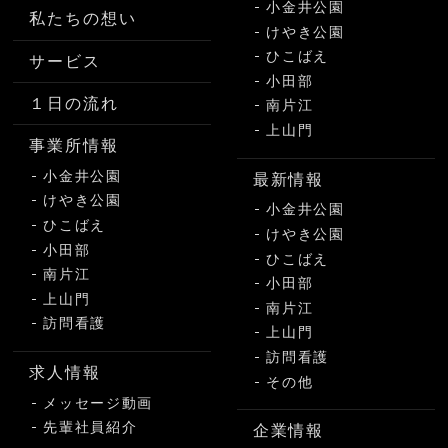
小金井公園
私たちの想い
けやき公園
ひこばえ
サービス
小田部
１日の流れ
南片江
上山門
事業所情報
小金井公園
最新情報
けやき公園
小金井公園
ひこばえ
けやき公園
小田部
ひこばえ
南片江
小田部
上山門
南片江
訪問看護
上山門
訪問看護
求人情報
その他
メッセージ動画
先輩社員紹介
企業情報