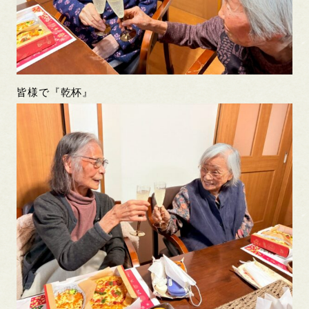
皆様で『乾杯』