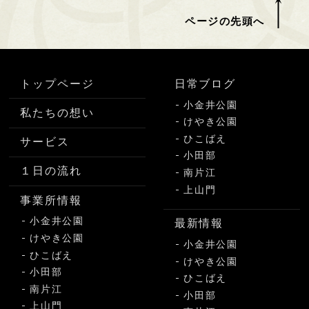
ページの先頭へ
トップページ
日常ブログ
小金井公園
私たちの想い
けやき公園
ひこばえ
サービス
小田部
１日の流れ
南片江
上山門
事業所情報
小金井公園
最新情報
けやき公園
小金井公園
ひこばえ
けやき公園
小田部
ひこばえ
南片江
小田部
上山門