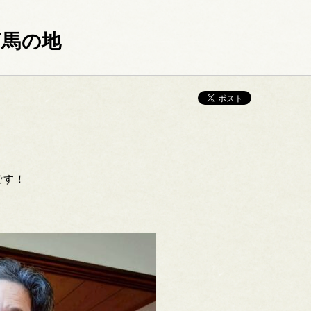
鏑馬の地
です！