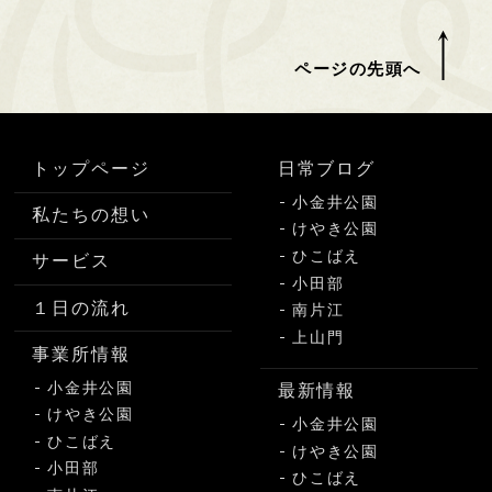
ページの先頭へ
トップページ
日常ブログ
小金井公園
私たちの想い
けやき公園
ひこばえ
サービス
小田部
１日の流れ
南片江
上山門
事業所情報
小金井公園
最新情報
けやき公園
小金井公園
ひこばえ
けやき公園
小田部
ひこばえ