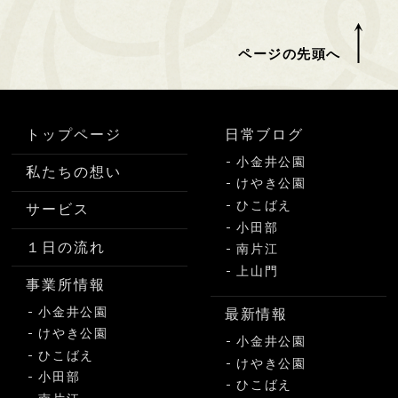
ページの先頭へ
トップページ
日常ブログ
小金井公園
私たちの想い
けやき公園
ひこばえ
サービス
小田部
１日の流れ
南片江
上山門
事業所情報
小金井公園
最新情報
けやき公園
小金井公園
ひこばえ
けやき公園
小田部
ひこばえ