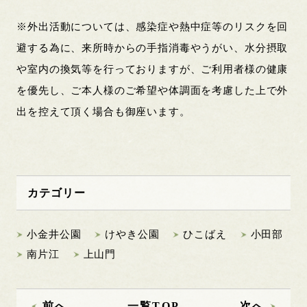
※外出活動については、感染症や熱中症等のリスクを回
避する為に、来所時からの手指消毒やうがい、水分摂取
や室内の換気等を行っておりますが、ご利用者様の健康
を優先し、ご本人様のご希望や体調面を考慮した上で外
出を控えて頂く場合も御座います。
カテゴリー
小金井公園
けやき公園
ひこばえ
小田部
南片江
上山門
前へ
一覧TOP
次へ