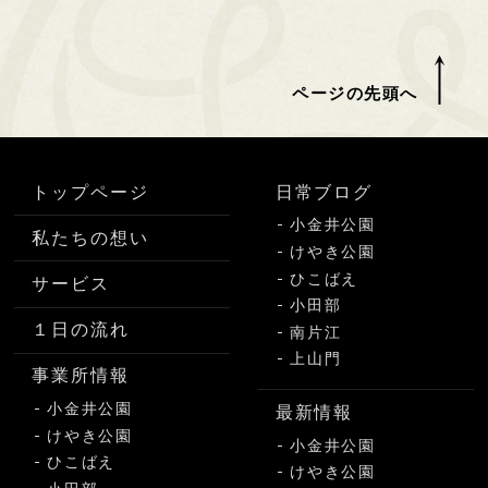
ページの先頭へ
トップページ
日常ブログ
小金井公園
私たちの想い
けやき公園
ひこばえ
サービス
小田部
１日の流れ
南片江
上山門
事業所情報
小金井公園
最新情報
けやき公園
小金井公園
ひこばえ
けやき公園