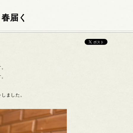
 春届く
す。
す。
をしました。