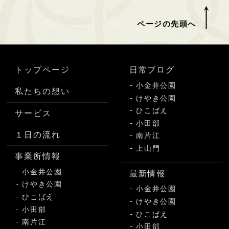
ページの先頭へ
トップページ
日常ブログ
小金井公園
私たちの想い
けやき公園
ひこばえ
サービス
小田部
１日の流れ
南片江
上山門
事業所情報
小金井公園
最新情報
けやき公園
小金井公園
ひこばえ
けやき公園
小田部
ひこばえ
南片江
小田部