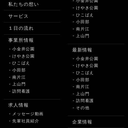
小金井公園
私たちの想い
けやき公園
ひこばえ
サービス
小田部
１日の流れ
南片江
上山門
事業所情報
小金井公園
最新情報
けやき公園
小金井公園
ひこばえ
けやき公園
小田部
ひこばえ
南片江
小田部
上山門
南片江
訪問看護
上山門
訪問看護
求人情報
その他
メッセージ動画
先輩社員紹介
企業情報