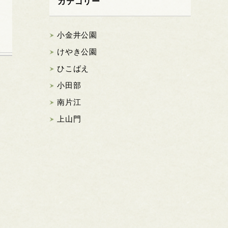
カテゴリー
小金井公園
けやき公園
ひこばえ
小田部
南片江
上山門