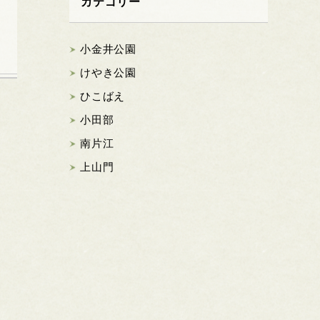
カテゴリー
小金井公園
けやき公園
ひこばえ
小田部
南片江
。
上山門