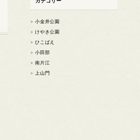
カテゴリー
小金井公園
けやき公園
ひこばえ
小田部
南片江
上山門