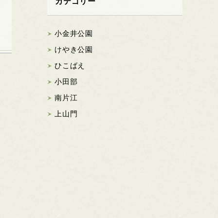
カテゴリー
小金井公園
けやき公園
ひこばえ
小田部
南片江
上山門