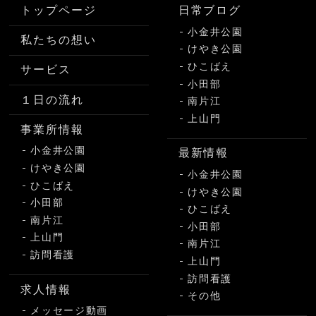
トップページ
日常ブログ
小金井公園
私たちの想い
けやき公園
ひこばえ
サービス
小田部
１日の流れ
南片江
上山門
事業所情報
小金井公園
最新情報
けやき公園
小金井公園
ひこばえ
けやき公園
小田部
ひこばえ
南片江
小田部
上山門
南片江
訪問看護
上山門
訪問看護
求人情報
その他
メッセージ動画