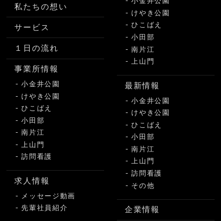
小金井公園
私たちの想い
けやき公園
ひこばえ
サービス
小田部
１日の流れ
南片江
上山門
事業所情報
小金井公園
最新情報
けやき公園
小金井公園
ひこばえ
けやき公園
小田部
ひこばえ
南片江
小田部
上山門
南片江
訪問看護
上山門
訪問看護
求人情報
その他
メッセージ動画
先輩社員紹介
企業情報