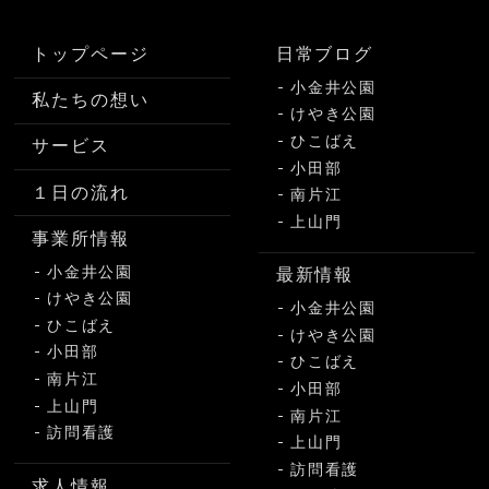
トップページ
日常ブログ
小金井公園
私たちの想い
けやき公園
ひこばえ
サービス
小田部
１日の流れ
南片江
上山門
事業所情報
小金井公園
最新情報
けやき公園
小金井公園
ひこばえ
けやき公園
小田部
ひこばえ
南片江
小田部
上山門
南片江
訪問看護
上山門
訪問看護
求人情報