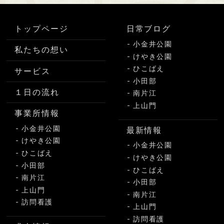
トップページ
日常ブログ
小金井公園
私たちの想い
けやき公園
ひこばえ
サービス
小田部
１日の流れ
南片江
上山門
事業所情報
小金井公園
最新情報
けやき公園
小金井公園
ひこばえ
けやき公園
小田部
ひこばえ
南片江
小田部
上山門
南片江
訪問看護
上山門
訪問看護