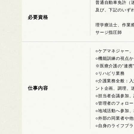
普通自動車免許（
及び、下記のいず
必要資格
理学療法士、作業
サージ指圧師
○ケアマネジャー
○機能訓練の視点
※医療介護の“連携
○リハビリ業務
○介護業務全般：
仕事内容
ント企画、調理、
○担当者会議参加
○管理者のフォロ
○地域活動へ参加
○外部の同業者や
○自身のライフプ