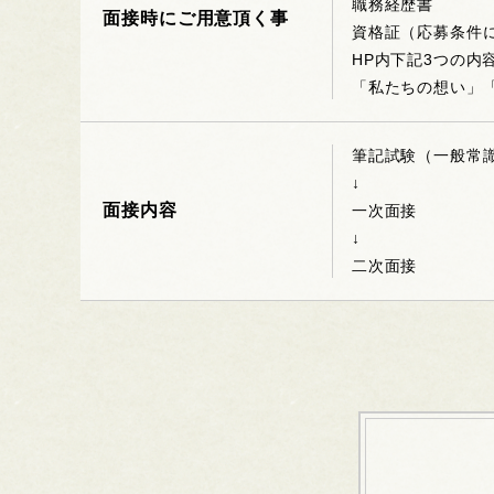
職務経歴書
面接時にご用意頂く事
資格証（応募条件
HP内下記3つの
「私たちの想い」
筆記試験（一般常
↓
面接内容
一次面接
↓
二次面接