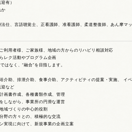
送迎有）
れか
療法仕、言語聴覚士、正看護師、准看護師、柔道整復師、あん摩マ
、ご利用者様、ご家族様、地域の方からのリハビリ相談対応
からレク活動やプログラム企画
”ではなく、“融合”を目指します。
入浴介助、排泄介助、食事介助、アクティビティの提案・実施、 イ
送迎など
、計画書作成、各種書類作成、管理
ーをしながら、事業所の円滑な運営
、地域づくりの中心的役割
他分野の方々との、積極的な交流
ラン実現に向けて、新規事業の企画立案