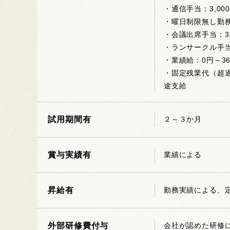
・通信手当：3,00
・曜日制限無し勤務
・会議出席手当：3,
・ランサークル手当：
・業績給：0円～36
・固定残業代（超過
途支給
試用期間有
２～３か月
賞与実績有
業績による
昇給有
勤務実績による、
外部研修費付与
会社が認めた研修