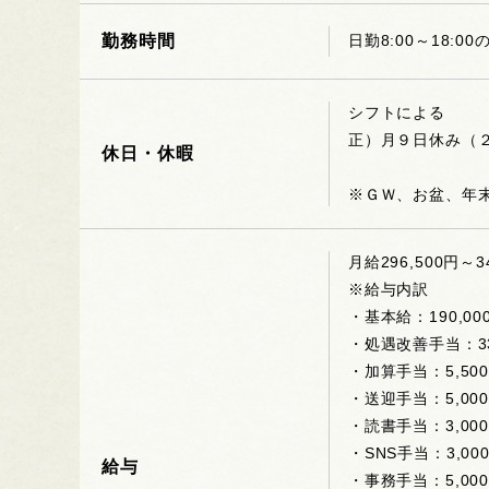
勤務時間
日勤8:00～18:
シフトによる
正）月９日休み（
休日・休暇
※ＧＷ、お盆、年
月給296,500円～3
※給与内訳
・基本給：190,00
・処遇改善手当：33
・加算手当：5,500
・送迎手当：5,00
・読書手当：3,00
・SNS手当：3,00
給与
・事務手当：5,00