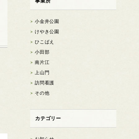
事業所
小金井公園
けやき公園
ひこばえ
小田部
南片江
上山門
訪問看護
その他
カテゴリー
お知らせ