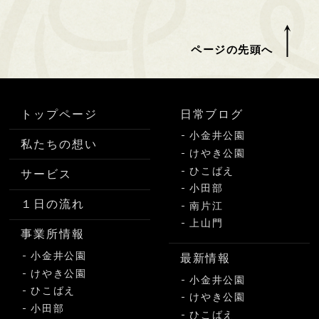
ページの先頭へ
トップページ
日常ブログ
小金井公園
私たちの想い
けやき公園
ひこばえ
サービス
小田部
１日の流れ
南片江
上山門
事業所情報
小金井公園
最新情報
けやき公園
小金井公園
ひこばえ
けやき公園
小田部
ひこばえ