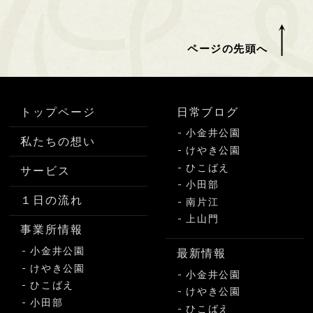
ページの先頭へ
トップページ
日常ブログ
小金井公園
私たちの想い
けやき公園
ひこばえ
サービス
小田部
１日の流れ
南片江
上山門
事業所情報
小金井公園
最新情報
けやき公園
小金井公園
ひこばえ
けやき公園
小田部
ひこばえ