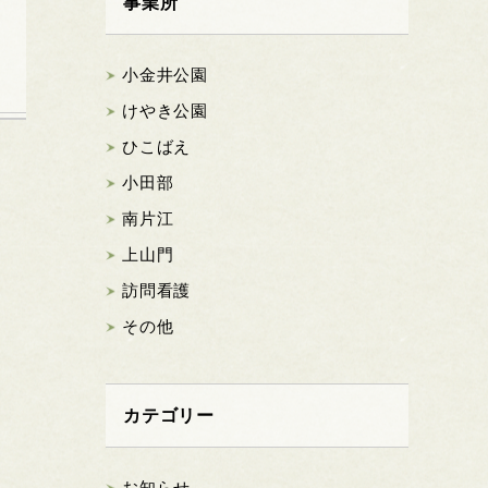
事業所
小金井公園
けやき公園
ひこばえ
小田部
南片江
上山門
訪問看護
その他
カテゴリー
お知らせ