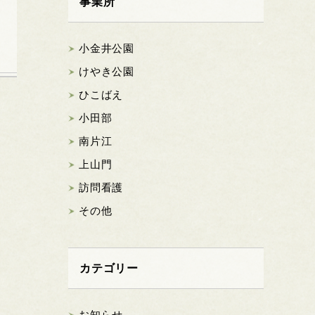
事業所
小金井公園
けやき公園
ひこばえ
小田部
南片江
上山門
訪問看護
その他
カテゴリー
お知らせ