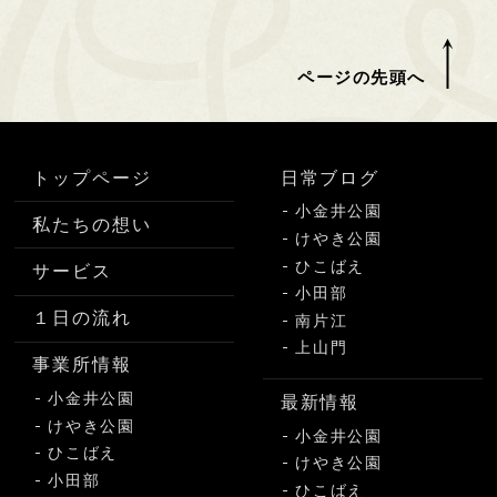
ページの先頭へ
トップページ
日常ブログ
小金井公園
私たちの想い
けやき公園
ひこばえ
サービス
小田部
１日の流れ
南片江
上山門
事業所情報
小金井公園
最新情報
けやき公園
小金井公園
ひこばえ
けやき公園
小田部
ひこばえ