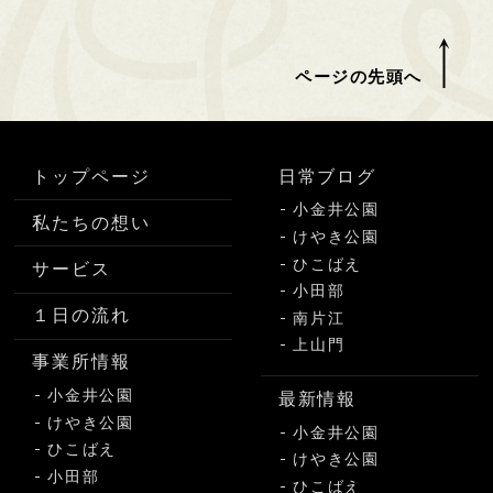
ページの先頭へ
トップページ
日常ブログ
小金井公園
私たちの想い
けやき公園
ひこばえ
サービス
小田部
１日の流れ
南片江
上山門
事業所情報
小金井公園
最新情報
けやき公園
小金井公園
ひこばえ
けやき公園
小田部
ひこばえ