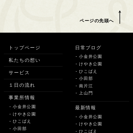
ページの先頭へ
トップページ
日常ブログ
小金井公園
私たちの想い
けやき公園
ひこばえ
サービス
小田部
１日の流れ
南片江
上山門
事業所情報
小金井公園
最新情報
けやき公園
小金井公園
ひこばえ
けやき公園
小田部
ひこばえ