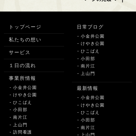
トップページ
日常ブログ
小金井公園
私たちの想い
けやき公園
ひこばえ
サービス
小田部
１日の流れ
南片江
上山門
事業所情報
小金井公園
最新情報
けやき公園
小金井公園
ひこばえ
けやき公園
小田部
ひこばえ
南片江
小田部
上山門
南片江
訪問看護
上山門