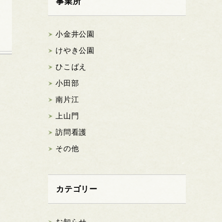
事業所
小金井公園
けやき公園
ひこばえ
小田部
南片江
上山門
訪問看護
その他
カテゴリー
お知らせ