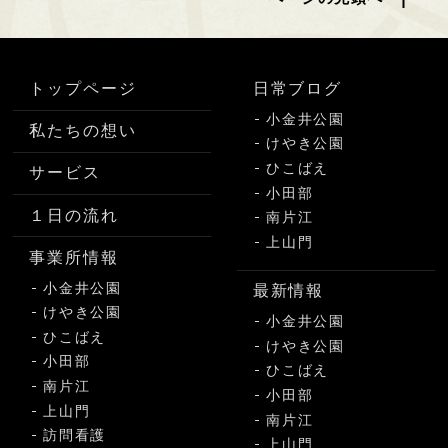
トップページ
日常ブログ
小金井公園
私たちの想い
けやき公園
ひこばえ
サービス
小田部
１日の流れ
南片江
上山門
事業所情報
小金井公園
最新情報
けやき公園
小金井公園
ひこばえ
けやき公園
小田部
ひこばえ
南片江
小田部
上山門
南片江
訪問看護
上山門