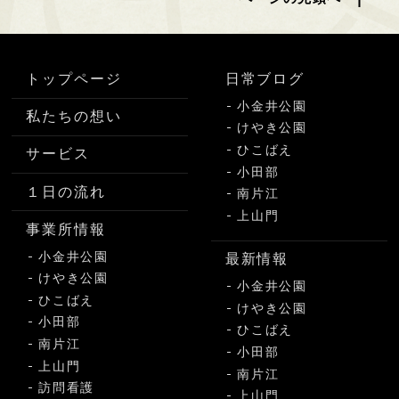
トップページ
日常ブログ
小金井公園
私たちの想い
けやき公園
ひこばえ
サービス
小田部
１日の流れ
南片江
上山門
事業所情報
小金井公園
最新情報
けやき公園
小金井公園
ひこばえ
けやき公園
小田部
ひこばえ
南片江
小田部
上山門
南片江
訪問看護
上山門