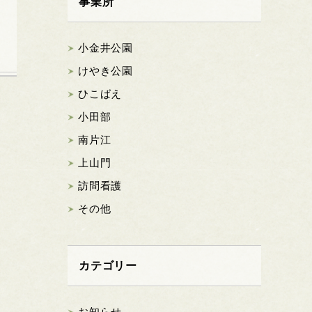
事業所
小金井公園
けやき公園
ひこばえ
小田部
南片江
上山門
訪問看護
その他
カテゴリー
お知らせ