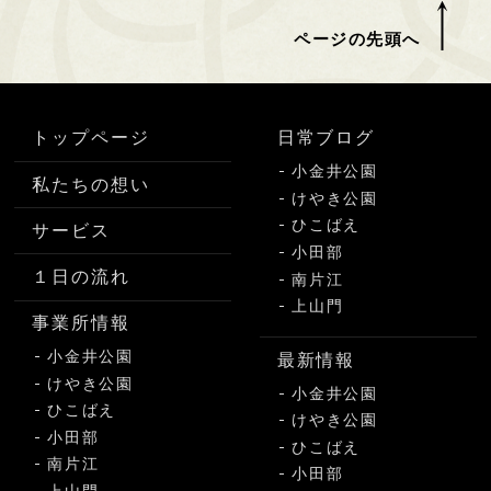
ページの先頭へ
トップページ
日常ブログ
小金井公園
私たちの想い
けやき公園
ひこばえ
サービス
小田部
１日の流れ
南片江
上山門
事業所情報
小金井公園
最新情報
けやき公園
小金井公園
ひこばえ
けやき公園
小田部
ひこばえ
南片江
小田部